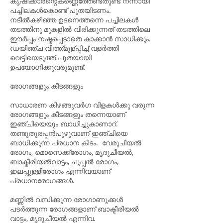
കൃഷിക്കാരന്റെകണ്ണെത്തേണ്ടതുണ്ട് നന്നായി
പച്ചിലകൾകൊണ്ട് പുതയിടണം.
നടീൽകഴിഞ്ഞ ഉടനെത്തന്നെ പച്ചിലകൾ
തടത്തിനു മുകളിൽ വിരിക്കുന്നത് തടത്തിലെ
ഈർപ്പം നഷ്ടപ്പെടാതെ കാക്കാൻ സാധിക്കും.
ഡയിഞ്ച വിത്ത്മുള്പ്പിച്ച് വളർത്തി
വെട്ടിയെടുത്ത് പുതയായി
ഉപയോഗിക്കുവരുമുണ്ട്.
രോഗങ്ങളും കീടങ്ങളും
സാധാരണ കിഴങ്ങുവർഗ വിളകൾക്കു വരുന്ന
രോഗങ്ങളും കീടങ്ങളും തന്നെയാണ്
ഇഞ്ചിയെയും ബാധിച്ചുകാണാറ്.
തണ്ടുതുരപ്പൻപുഴുവാണ് ഇഞ്ചിയെ
ബാധിക്കുന്ന പ്രധാന കീടം. വേരുചീയൽ
രോഗം, മൊസെക്ക്‌രോഗം, മൃദുചീയൽ,
ബാക്ടീരിയൽവാട്ടം, പുപ്പൽ രോഗം,
ഇലപ്പുള്ളിരോഗം എന്നിവയാണ്
പ്രധാനരോഗങ്ങൾ.
മണ്ണിൽ വസിക്കുന്ന രോഗാണുക്കൾ
പടർത്തുന്ന രോഗങ്ങളാണ് ബാക്ടീരിയൽ
വാട്ടം, മൃദുചീയൽ എന്നിവ.