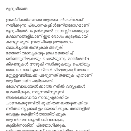
മൃദുചീയൽ
ഇഞ്ചിക്കർഷകരെ ആത്മഹത്യയിലേക്ക്
നയിക്കുന്ന പ്രധാനകുമിൾജന്യരോഗമാണ്
മൃദുചീയൽ. ജൂൺമുതൽ ഓഗസ്റ്റ്‌വരെയുള്ള
മഴമാസങ്ങളിലാണ് ഈ രോഗം കൂടുതലായി
കണ്ടുവരുത്. ഇഞ്ചിയെ ഈരോഗം
ബാധിച്ചാൽ തണ്ടുകൾ അഴുകി
മഞ്ഞനിറമാവുകയും ഇല മഞ്ഞളിച്ച്
ഒടിഞ്ഞുവീഴുകയും ചെയ്യുന്നു. മാത്രമല്ല
കിഴങ്ങുകൾ അഴുകി നശിക്കുകയും ചെയ്യും.
രോഗം ബാധിച്ചചെടികൾ പിഴുതുമാറ്റി രോഗം
മറ്റുള്ളവയിലേക്ക് പടരുന്നത് തടയുക എതാണ്
ആദ്യമായിചെയ്യണ്ടത്.
രോഗബാധയേൽക്കാത്ത നടീൽ വസ്തുക്കൾ
ശേഖരിക്കുക, നടുന്നതിനുമുമ്പ്
ട്രൈക്കോഡർമ സമ്പുഷ്ടമാക്കിയ
ചാണകക്കുഴമ്പിൽ മുക്കിതണലത്തുണക്കിയ
നടീൽവസ്തുക്കൾ ഉപയോഗിക്കുക. തടങ്ങളിൽ
വെള്ളം കെട്ടിനിർത്താതിരിക്കുക,
ആവർത്തനകൃഷി ഒഴിവാക്കുക,
കുമിൾനാശിനി പ്രയോഗിക്കുക,
സ്യൂഡോമോണസ്, വെരട്ടിസിലിയം ലായനി