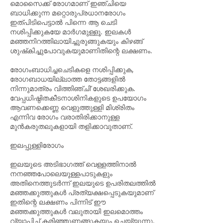
മൊസൈക്ക് രോഗമാണ് ഇഞ്ചിയെ
ബാധിക്കുന്ന മറ്റൊരുപ്രധാനരോഗം
ഇത്പിടിപെട്ടാൽ പിന്നെ ആ ചെടി
നശിപ്പിക്കുകയേ മാർഗമുള്ളൂ. ഇലകൾ
മഞ്ഞനിറത്തിലായിച്ചുരുങ്ങുകയും കിഴങ്ങ്
ശുഷ്‌കിച്ചുപോവുകയുമാണിതിന്റെ ലക്ഷണം.
രോഗംബാധിച്ചചെടികളെ നശിപ്പിക്കുക,
രോഗബാധയില്ലാത്ത തോട്ടങ്ങളിൽ
നിന്നുമാത്രം വിത്തിഞ്ചി് ശേഖരിക്കുക.
വേപ്പധിഷ്ഠിതകീടനാശിനികളുടെ ഉപയോഗം
ആവണക്കെണ്ണ വെളുത്തുള്ളി മിശ്രിതം
എന്നിവ രോഗം വരാതിരിക്കാനുള്ള
മുൻകരുതലുകളായി തളിക്കാവുതാണ്.
ഇലപ്പുള്ളിരോഗം
ഇലയുടെ അടിഭാഗത്ത് വെള്ളത്തിനാൽ
നനഞ്ഞപോലെയുള്ളപാടുകളും
അതിനെത്തുടർന്ന് ഇലയുടെ ഉപരിതലത്തിൽ
മഞ്ഞക്കുത്തുകൾ പ്രത്യക്ഷപ്പെടുകയുമാണ്
ഇതിന്റെ ലക്ഷണം പിന്നിട് ഈ
മഞ്ഞക്കുത്തുകൾ വലുതായി ഇലമൊത്തം
വ്യാപിച്ച് കരിഞ്ഞുണങ്ങുകയും ചെയ്യുന്നു.