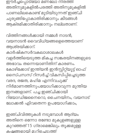
ഈർച്ചപ്പൊടിയോ മണലോ നിരത്തി
അതിനുമുകളിൽപരത്തി അതിനുമുകളിൽ
പാണലിലകൊണ്ട് മൂടിയിടുന്നത് ഇഞ്ചി
ചുരുങ്ങിപ്പോകാതിരിക്കാനും കീടങ്ങൾ
ആക്രമിക്കാതിരിക്കാനും നല്ലതാണ്.
വിത്തിനങ്ങൾക്കായി നമ്മൾ നാടൻ,
വയനാടൻ വൈവിധ്യങ്ങളെത്തെയാണ്
ആശ്രയിക്കാറ്.
കാർഷികസർവകലാശാലകൾ
വളർത്തിയെടുത്ത മികച്ച സങ്കരയിനങ്ങളുടെ
അഭാവം തന്നെയാണിതിന് കാരണം.
കോഴിക്കോട് ഇന്ത്യൻ ഇൻസ്റ്റിറ്റ്യൂട്ട് ഓഫ്
സൈ്പസസ് റിസർച്ച് വികസിപ്പിച്ചെടുത്ത
വരദ, രജത, മഹിമ എന്നിവചുക്ക്
നിർമാണത്തിനുപയോഗിക്കാവുന്ന മുന്തിയ
ഇനങ്ങളാണ്. പച്ച ഇഞ്ചിക്കായി
റിയോഡിജനൈറൊ, ചൈനയിനം, വയനാട്
ലോക്കൽ എിവതെന്ന ഉപയോഗിക്കാം,
ഇഞ്ചിവിത്തുകൾ നടുമ്പോൾ ആദ്യം
അതിനെ ഒന്നോ രണ്ടോ മുകുളങ്ങളുള്ള
കുറഞ്ഞത് 15 ഗ്രാമെങ്കിലും തൂക്കമുള്ള
കഷ്ണങ്ങളായി മുറിച്ചെടുത്ത്