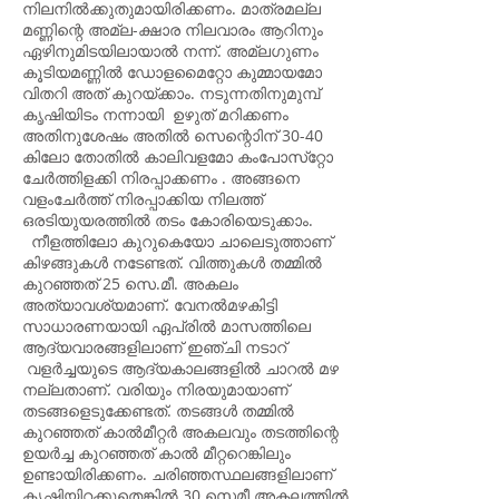
നിലനിൽക്കുതുമായിരിക്കണം. മാത്രമല്ല
മണ്ണിന്റെ അമ്ല-ക്ഷാര നിലവാരം ആറിനും
ഏഴിനുമിടയിലായാൽ നന്ന്. അമ്ലഗുണം
കൂടിയമണ്ണിൽ ഡോളമൈറ്റോ കുമ്മായമോ
വിതറി അത് കുറയ്ക്കാം. നടുന്നതിനുമുമ്പ്
കൃഷിയിടം നന്നായി ഉഴുത് മറിക്കണം
അതിനുശേഷം അതിൽ സെന്റൊിന് 30-40
കിലോ തോതിൽ കാലിവളമോ കംപോസ്‌റ്റോ
ചേർത്തിളക്കി നിരപ്പാക്കണം . അങ്ങനെ
വളംചേർത്ത് നിരപ്പാക്കിയ നിലത്ത്
ഒരടിയുയരത്തിൽ തടം കോരിയെടുക്കാം.
നീളത്തിലോ കുറുകെയോ ചാലെടുത്താണ്
കിഴങ്ങുകൾ നടേണ്ടത്. വിത്തുകൾ തമ്മിൽ
കുറഞ്ഞത് 25 സെ.മീ. അകലം
അത്യാവശ്യമാണ്. വേനൽമഴകിട്ടി
സാധാരണയായി ഏപ്രിൽ മാസത്തിലെ
ആദ്യവാരങ്ങളിലാണ് ഇഞ്ചി നടാറ്
വളർച്ചയുടെ ആദ്യകാലങ്ങളിൽ ചാറൽ മഴ
നല്ലതാണ്. വരിയും നിരയുമായാണ്
തടങ്ങളെടുക്കേണ്ടത്. തടങ്ങൾ തമ്മിൽ
കുറഞ്ഞത് കാൽമീറ്റർ അകലവും തടത്തിന്റെ
ഉയർച്ച കുറഞ്ഞത് കാൽ മീറ്ററെങ്കിലും
ഉണ്ടായിരിക്കണം. ചരിഞ്ഞസ്ഥലങ്ങളിലാണ്
കൃഷിയിറക്കുതെങ്കിൽ 30 സെമീ അകലത്തിൽ