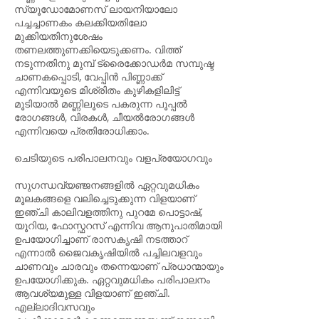
സ്യൂഡോമോണസ് ലായനിയാലോ
പച്ചച്ചാണകം കലക്കിയതിലോ
മുക്കിയതിനുശേഷം
തണലത്തുണക്കിയെടുക്കണം. വിത്ത്
നടുന്നതിനു മുമ്പ് ട്രൈക്കോഡർമ സമ്പുഷ്ട
ചാണകപ്പൊടി, വേപ്പിൻ പിണ്ണാക്ക്
എന്നിവയുടെ മിശ്രിതം കുഴികളിലിട്ട്
മൂടിയാൽ മണ്ണിലൂടെ പകരുന്ന പൂപ്പൽ
രോഗങ്ങൾ, വിരകൾ, ചീയൽരോഗങ്ങൾ
എന്നിവയെ പ്രതിരോധിക്കാം.
ചെടിയുടെ പരിപാലനവും വളപ്രയോഗവും
സുഗന്ധവ്യഞ്ജനങ്ങളിൽ ഏറ്റവുമധികം
മൂലകങ്ങളെ വലിച്ചെടുക്കുന്ന വിളയാണ്
ഇഞ്ചി കാലിവളത്തിനു പുറമേ പൊട്ടാഷ്,
യൂറിയ, ഫോസ്ഫറസ് എന്നിവ ആനുപാതിമായി
ഉപയോഗിച്ചാണ് രാസകൃഷി നടത്താറ്
എന്നാൽ ജൈവകൃഷിയിൽ പച്ചിലവളവും
ചാണവും ചാരവും തന്നെയാണ് പ്രധാന്മായും
ഉപയോഗിക്കുക. ഏറ്റവുമധികം പരിപാലനം
ആവശ്യമുള്ള വിളയാണ് ഇഞ്ചി.
എല്ലാദിവസവും