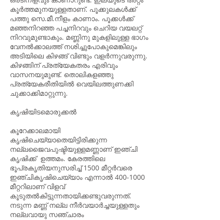
കൂർത്തമുനയുള്ളതാണ്. പൂക്കുലകൾക്ക്
പത്തു സെ.മീ.നീളം കാണാം. പൂക്കൾക്ക്
മഞ്ഞനിറഞ്ഞ പച്ചനിറവും ചെറിയ വയലറ്റ്
നിറവുമുണ്ടാകും. മണ്ണിനു മുകളിലുള്ള ഭാഗം
വേനൽക്കാലത്ത് നശിച്ചുപോകുമെങ്കിലും
അടിയിലെ കിഴങ്ങ് വിണ്ടും വളർന്നുവരുന്നു.
കിഴങ്ങിന് പ്രത്യേകതരം എരിവും
വാസനയുമുണ്ട്. തൊലികളഞ്ഞു
പ്രത്യേകരീതിയിൽ വെയിലത്തുണക്കി
ചുക്കാക്കിമാറ്റുന്നു.
കൃഷിയിടമൊരുക്കൽ
കൂറേക്കാലമായി
കൃഷിചെയ്യാതെയിട്ടിരിക്കുന്ന
നല്ലജൈവപുഷ്ടിയുള്ളമണ്ണാണ് ഇഞ്ചി
കൃഷിക്ക് ഉത്തമം. കേരത്തിലെ
ഭൂപ്രകൃതിയനുസരിച്ച് 1500 മീറ്റർവരെ
ഇഞ്ചികൃഷിചെയ്യാം എന്നാൽ
400-1000
മീറ്ററിലാണ് വിളവ്
കൂടുതൽകിട്ടുന്നതായിക്കണ്ടുവരുന്നത്.
നടുന്ന മണ്ണ് നല്ല നീർവയാർച്ചയുള്ളതും
നല്ലവായു സഞ്ചാരം