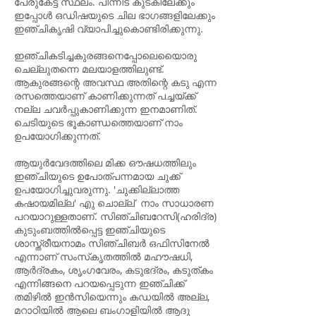
പേരുകേട്ട സ്ഥലം. പിന്നിട് കുടകിലേക്കും
ഇപ്പോൾ ഒഡിഷയുടെ ചില ഭാഗങ്ങളിലേക്കും
ഇഞ്ചികൃഷി വ്യാപിച്ചുകൊണ്ടിരിക്കുന്നു.
ഇഞ്ചികടിച്ചകുരങ്ങനെപ്പോലെയൊെരു
ചെല്ലുതന്നെ മലയാളത്തിലുണ്ട്.
ആകുരങ്ങന്റെ അവസ്ഥ അതിന്റെ കടു എന്ന
രസത്തെയാണ് കാണിക്കുന്നത് പച്ചയ്ക്ക്
നല്ല ചവർപ്പുകാണിക്കുന്ന ഇനമാണിത്.
ചെടിയുടെ ഭൂകാണ്ഡത്തെയാണ് നാം
ഉപയോഗിക്കുന്നത്.
ആയുർവേദത്തിലെ മിക്ക ഔഷധത്തിലും
ഇഞ്ചിയുടെ ഉപോത്പന്നമായ ചുക്ക്
ഉപയോഗിച്ചുവരുന്നു. 'ചുക്കില്ലാത്ത
കഷായമില്ല' എു ചൊല്ല് നാം സാധാരണ
പറയാറുള്ളതാണ്. സിഞ്ചിബറേസി(ഹരിദ്ര)
കുടുംബത്തിൽപ്പെട്ട ഇഞ്ചിയുടെ
ശാസ്ത്രീയനാമം സിഞ്ചിബർ ഒഫിസിനേൽ
എന്നാണ് സംസ്‌കൃതത്തിൽ മഹൗഷധി,
ആർദ്രകം, ശൃംഗവേരം, കടുഭദ്രം, കടുത്കം
എന്നിങ്ങനെ പറയപ്പെടുന്ന ഇഞ്ചിക്ക്
തമിഴിൽ ഇൻസിയെന്നും കഡയിൽ അല്ല,
മറാഠിയിൽ ആലെ ബംഗാളിയിൽ ആദു