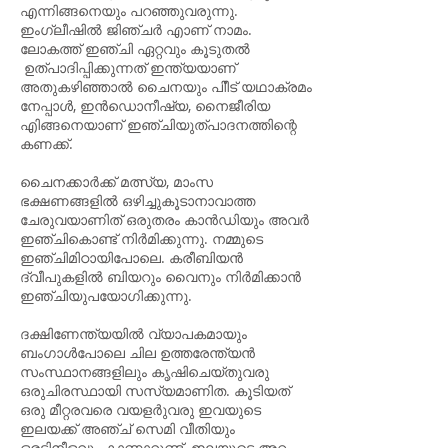
എന്നിങ്ങനെയും പറഞ്ഞുവരുന്നു.
ഇംഗ്ലീഷിൽ ജിഞ്ചർ എാണ് നാമം.
ലോകത്ത് ഇഞ്ചി ഏറ്റവും കൂടുതൽ
ഉത്പാദിപ്പിക്കുന്നത് ഇന്ത്യയാണ്
അതുകഴിഞ്ഞാൽ ചൈനയും പിീട് യഥാക്രമം
നേപ്പാൾ, ഇൻഡൊനീഷ്യ, നൈജീരിയ
എിങ്ങനെയാണ് ഇഞ്ചിയുത്പാദനത്തിന്റെ
കണക്ക്.
ചൈനക്കാർക്ക് മത്സ്യ, മാംസ
ഭക്ഷണങ്ങളിൽ ഒഴിച്ചുകൂടാനാവാത്ത
ചേരുവയാണിത് ഒരുതരം കാൻഡിയും അവർ
ഇഞ്ചികൊണ്ട് നിർമിക്കുന്നു. നമ്മുടെ
ഇഞ്ചിമിഠായിപോലെ. കരീബിയൻ
ദ്വീപുകളിൽ ബിയറും വൈനും നിർമിക്കാൻ
ഇഞ്ചിയുപയോഗിക്കുന്നു.
ദക്ഷിണേന്ത്യയിൽ വ്യാപകമായും
ബംഗാൾപോലെ ചില ഉത്തരേന്ത്യൻ
സംസ്ഥാനങ്ങളിലും കൃഷിചെയ്തുവരു
ഒരുചിരസ്ഥായി സസ്യമാണിത. കൂടിയത്
ഒരു മീറ്റരവരെ വയളർുവരു ഇവയുടെ
ഇലയക്ക് അഞ്ച് സെമി വീതിയും
ഒരടിനീളവും കാണാറുണ്ട്. ഇലയുടെ അറ്റം