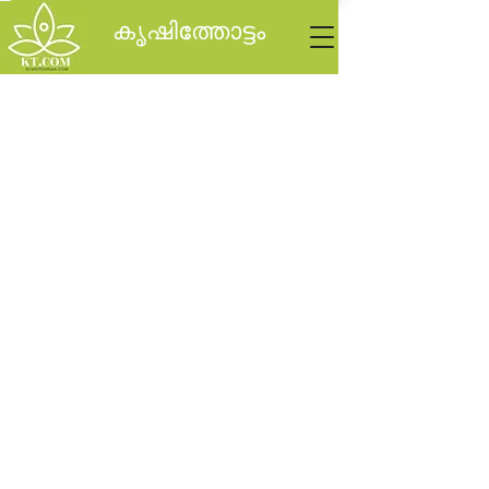
കൃഷിത്തോട്ടം
My Items