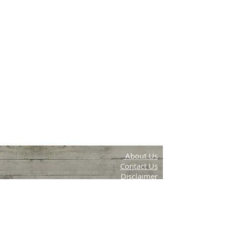
About Us
Contact Us
Disclaimer
Privacy Policy
Terms & Conditions
Aambal Farms