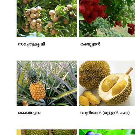
സപ്പോട്ടകൃഷി
റംബൂട്ടാന്‍
കൈതച്ചക്ക
ഡുറിയാന്‍ (മുള്ളന്‍ ചക്ക)