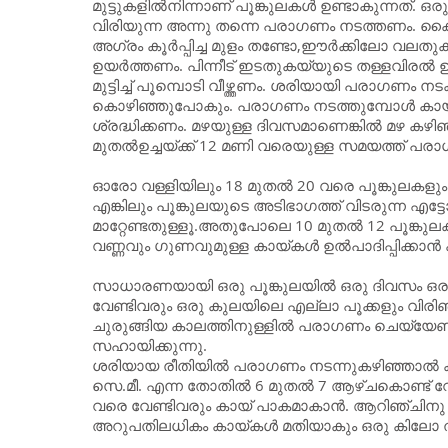
മുട്ടുകളില്‍നിന്നാണ് പൂങ്കുലകള്‍ ഉണ്ടാകുന്നത
വിരിയുന്ന അന്നു തന്നെ പരാഗണം നടത്തണം. ക
അഗ്രം കൂര്‍പ്പിച്ച മുളം തണ്ടോ,ഈര്‍ക്കിലോ വലതുകയ്
ഉയര്‍ത്തണം. പിന്നീട് ഇടതുകയ്യുടെ തള്ളവിരല്‍ ഉപയ
മുട്ടിച്ച് പൂമ്പൊടി വീഴ്ത്തണം. ശരിയായി പരാഗണം നട
കൊഴിഞ്ഞുപോകും. പരാഗണം നടത്തുമ്പോള്‍ കായയാ
ശ്രദ്ധിക്കണം. മഴയുള്ള ദിവസമാണെങ്കില്‍ മഴ ക
മുതല്‍ഉച്ചയ്ക്ക് 12 മണി വരെയുള്ള സമയത്ത് പര
ഓരോ വള്ളിയിലും 18 മുതല്‍ 20 വരെ പൂങ്കുലകള
എങ്കിലും പൂങ്കുലയുടെ അടിഭാഗത്ത് വിടരുന്ന എട്
മാറ്റേണ്ടതുള്ളൂ.അതുപോലെ 10 മുതല്‍ 12 പൂങ്കു
വണ്ണവും ഗുണവുമുള്ള കായ്കള്‍ ഉല്‍പാദിപ്പിക്കാന്
സാധാരണയായി ഒരു പൂങ്കുലയില്‍ ഒരു ദിവസം ഒരു 
വേണ്ടിവരും ഒരു കുലയിലെ എല്ലാ പൂക്കളും വിരിഞ്ഞ
ചുരുങ്ങിയ കാലത്തിനുള്ളില്‍ പരാഗണം ചെയ്യേണ്ടത
സഹായിക്കുന്നു.
ശരിയായ രീതിയില്‍ പരാഗണം നടന്നുകഴിഞ്ഞാല്‍ കാ
സെ.മീ. എന്ന തോതില്‍ 6 മുതല്‍ 7 ആഴ്ചകൊണ്ട് വേണ
വരെ വേണ്ടിവരും കായ്‌ പാകമാകാന്‍. ആറിഞ്ചിനു 
അറുപതിലധികം കായ്കള്‍ മതിയാകും ഒരു കിലോ തൂ