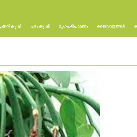
്ചക്കറി കൃഷി
പഴം കൃഷി
മൃഗപരിപാലനം
ജൈവവളങ്ങൾ
ക