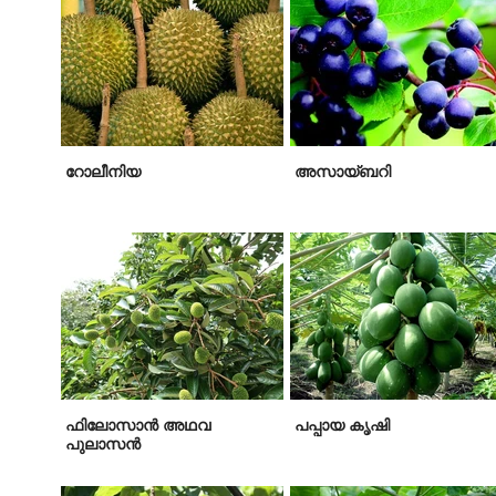
റോലീനിയ
അസായ്ബറി
ഫിലോസാൻ അഥവ
പപ്പായ കൃഷി
പുലാസൻ