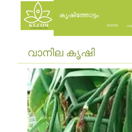
കൃഷിത്തോട്ടം
Home
പച
വാനില കൃഷി