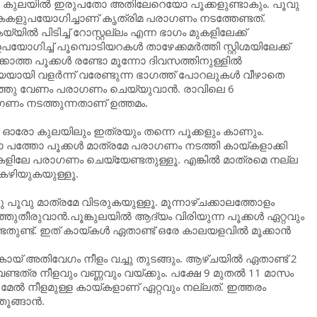
്. ഒരു കുലയില്‍ ഇരുപതോ അതിലേറെയോ പൂക്കളുണ്ടാകും. പൂവു
ൈകളുപയോഗിച്ചാണ് കൃത്രിമ പരാഗണം നടത്തേണ്ടത്.
യില്‍ പിടിച്ച് റോസ്റ്റല്ലം എന്ന ഭാഗം മുകളിലേക്ക്
ോഗിച്ച് പൂമ്പൊടിയറകള്‍ താഴേക്കമര്‍ത്തി സ്റ്റിഗ്മയിലേക്ക്
ക്കാത്ത പൂക്കള്‍ രണ്ടോ മൂന്നോ ദിവസത്തിനുള്ളില്‍
യി വളര്‍ന്ന് വരേണ്ടുന്ന ഭാഗത്ത് പോറലുകള്‍ വീഴാതെ
ഴിഞ്ഞു വേണം പരാഗണം ചെയ്യുവാന്‍. രാവിലെ 6
ാഗണം നടത്തുന്നതാണ് ഉത്തമം.
ും ഓരോ കുലയിലും ഇത്രയും തന്നെ പൂക്കളും കാണും.
ടോ പത്തോ പൂക്കള്‍ മാത്രമേ പരാഗണം നടത്തി കായ്കളാക്കി
ലകളിലേ പരാഗണം ചെയ്യേണ്ടതുള്ളൂ. എങ്കില്‍ മാത്രമെ നല്ല
‍ കഴിയുകയുള്ളൂ.
പൂവു മാത്രമേ വിടരുകയുള്ളൂ. മൂന്നാഴ്ചക്കാലത്തോളം
ുതീരുവാന്‍.പൂങ്കുലയില്‍ ആദ്യം വിരിയുന്ന പൂക്കള്‍ ഏറ്റവും
ുണ്ട്. ഇത് കായ്കള്‍ ഏതാണ്ട് ഒരേ കാലയളവില്‍ മൂക്കാന്‍
യ്‌ അതിവേഗം നീളം വച്ചു തുടങ്ങും. ആഴ്ചയില്‍ ഏതാണ്ട് 2
്ടത്ര നീളവും വണ്ണവും വയ്ക്കും. പക്ഷേ 9 മുതല്‍ 11 മാസം
മേല്‍ നീളമുള്ള കായ്കളാണ് ഏറ്റവും നല്ലത്. ഇത്തരം
ങ്ങാന്‍.