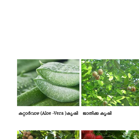
കറ്റാര്‍വാഴ (Aloe -Vera )കൃഷി
ജാതിക്ക കൃഷി