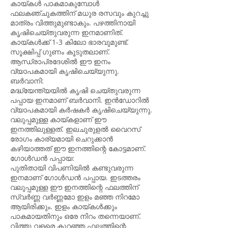
കായ്കൾ പാകമാകുമ്പോൾ
ഫലകഞ്ചുകത്തിന് മധുര രസവും കുറച്ചു
മാത്രം വിത്തുമുണ്ടാകും. പഴത്തിനായി
കൃഷിചെയ്തുവരുന്ന ഇനമാണിത്.
കായ്കൾക്ക് 1-3 കിലോ ഭാരവുമുണ്ട്.
സൂക്ഷിപ്പ് ഗുണം കൂടുതലാണ്.
ആന്ധ്രാപ്രദേശിൽ ഈ ഇനം
വ്യാപകമായി കൃഷിചെയ്യുന്നു.
ബർവാനി:
മദ്ധ്യേന്ത്യയിൽ കൃഷി ചെയ്തുവരുന്ന
പപ്പായ ഇനമാണ് ബർവാനി. ഇൻഡോറിൽ
വ്യാപകമായി കർഷകർ കൃഷിചെയ്യുന്നു.
വലുപ്പമുള്ള കായ്കളാണ് ഈ
ഇനത്തിലുള്ളത്. ഇലചുരുളൽ വൈറസ്
രോഗം കാര്യമായി ചെറുക്കാൻ
കഴിയാത്തത് ഈ ഇനത്തിന്റെ കോട്ടമാണ്.
ഗോൾഡൻ പപ്പായ:
പുതിതായി വിപണിയിൽ കണ്ടുവരുന്ന
ഇനമാണ് ഗോൾഡൻ പപ്പായ. ഇടത്തരം
വലുപ്പമുള്ള ഈ ഇനത്തിന്റെ ഫലത്തിന്
സ്വർണ്ണ വർണ്ണമോ ഇളം മഞ്ഞ നിറമോ
ആയിരിക്കും. ഇളം കായ്കൾക്കും
പാകമായതിനും ഒരേ നിറം തന്നെയാണ്.
വിത്തു വളരെ കുറഞ്ഞ ഫലത്തിന്റെ