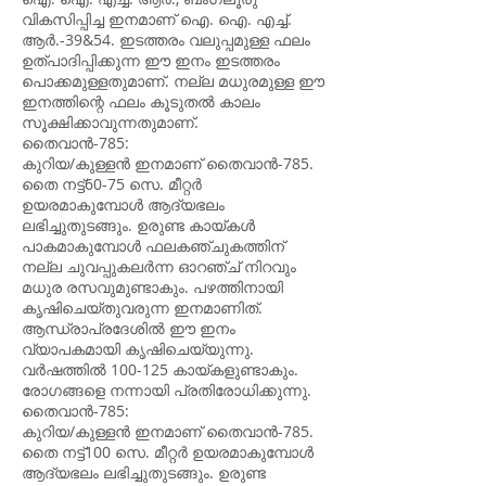
വികസിപ്പിച്ച ഇനമാണ് ഐ. ഐ. എച്ച്.
ആർ.-39&54. ഇടത്തരം വലുപ്പമുള്ള ഫലം
ഉത്പാദിപ്പിക്കുന്ന ഈ ഇനം ഇടത്തരം
പൊക്കമുള്ളതുമാണ്. നല്ല മധുരമുള്ള ഈ
ഇനത്തിന്റെ ഫലം കൂടുതൽ കാലം
സൂക്ഷിക്കാവുന്നതുമാണ്.
തൈവാൻ-785:
കുറിയ/കുള്ളൻ ഇനമാണ് തൈവാൻ-785.
തൈ നട്ട്60-75 സെ. മീറ്റർ
ഉയരമാകുമ്പോൾ ആദ്യഭലം
ലഭിച്ചുതുടങ്ങും. ഉരുണ്ട കായ്കൾ
പാകമാകുമ്പോൾ ഫലകഞ്ചുകത്തിന്
നല്ല ചുവപ്പുകലർന്ന ഓറഞ്ച് നിറവും
മധുര രസവുമുണ്ടാകും. പഴത്തിനായി
കൃഷിചെയ്തുവരുന്ന ഇനമാണിത്.
ആന്ധ്രാപ്രദേശിൽ ഈ ഇനം
വ്യാപകമായി കൃഷിചെയ്യുന്നു.
വർഷത്തിൽ 100-125 കായ്കളുണ്ടാകും.
രോഗങ്ങളെ നന്നായി പ്രതിരോധിക്കുന്നു.
തൈവാൻ-785:
കുറിയ/കുള്ളൻ ഇനമാണ് തൈവാൻ-785.
തൈ നട്ട്100 സെ. മീറ്റർ ഉയരമാകുമ്പോൾ
ആദ്യഭലം ലഭിച്ചുതുടങ്ങും. ഉരുണ്ട