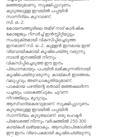
മഞ്ഞയുമാണു. സൂക്ഷിപ്പുഗുണം
കൂടുതലുള്ള ഇവയിൽ പപ്പയിൻ
സാന്നിദ്യം കുറവാണ്.
സി. ഒ.-2:
കോയമ്പത്തൂരിലെ തമിഴ് നാട് കാർഷിക
കോളേജും റിസർച്ച് ഇൻസ്റ്റിറ്റ്യൂട്ടും
സംയുക്തമായി വികസിപ്പിച്ചെടുത്ത
ഇനമാണ് സി. ഒ.-2. കുള്ളൻ ഇനമായ ഇത്
വ്യവായികമായി കൃഷിചെയ്തു വരുന്നു.
നാടൻ ഇനത്തിൽ നിന്നും
വികസിപ്പിച്ചെടുത്ത ഈ ഇനം
പ്രധാനമായും പപയിൻ ലഭിക്കുന്നതിനായി
കൃഷിചെയ്തുവരുന്നു. കായ്കൾ ഇടത്തരം
വലുപ്പവും അണ്ഡാകൃതിയുമാണ്.
പാകമായ പഴതിന്റെ തൊലി മഞ്ഞകലർന്ന
പച്ചയും, ഫലകഞ്ചുകം ചുവന്ന
നിറത്തിലും, മൃദുവും,
ആസ്വാദ്യകരവുമാണ്. സൂക്ഷിപ്പുഗുണം
കൂടുതലുള്ള ഇവയിൽ പപ്പയിൻ
സാന്നിദ്യം കൂടുതലാണ്. ഒരു ഹെക്ടർ
പ്രദേശത്ത് നിന്നും വർഷത്തിൽ 250-300
കായ്കൾ ലഭ്യമാകും. ആന്ധ്രാപ്രദേശിൽ
ഈ ഇനം വ്യാപകമായി കൃഷിചെയ്യുന്നു.