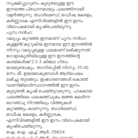
സൂക്ഷിപ്പുഗുണം കൂടുതലുള്ള ഈ
ഇനത്തെ പ്രധാനമായും ഫലത്തിനായി
വളർത്തുന്നു. ഝാർഖണ്ഡ്, ഒഡീഷ, കേരളം,
കർണ്ണാടക എന്നിവിടങ്ങളിൽ ഈ ഇനം
വ്യാപകമായി കൃഷിചെയ്യുന്നു.
പൂ‍സ നൻഹ:
വലുപ്പം കുറഞ്ഞ ഇനമാണ് പൂസ നൻഹ.
കുള്ളൻ/കുറുകിയ ഇനമായ ഈ ഇനത്തിൽ
നിന്നും വലുപ്പമുള്ള ഫലമാണ് ലഭിക്കുന്നത്.
ഗോളാകൃതിയിലുള്ള ഈ ഇനത്തിന്റെ
കായ്കൾക്ക് 2.5-3 കിലോ ഗ്രാം
ഭാരമുണ്ടാകും. തറനിരപ്പിൽ നിന്നും 35-40
സെ. മീ. ഉയരമാകുമ്പോൾ ആദ്യഫലം
ലഭിച്ചു തുടങ്ങും. ഇക്കാരണങ്ങൾ കൊണ്ട്
വാണിജ്യാടിസ്ഥാനത്തിൽ ഈ ഇനം
കൂടുതൽ കൃഷി ചെയ്തുവരുന്നു. പാകമായ
ഫലത്തിലെ ഫലകഞ്ചുകം മഞ്ഞ കലർന്ന
ഓറഞ്ചു നിറത്തിലും വിത്തുകൾ
കുറഞ്ഞും കാണുന്നു. ഝാർഖണ്ഡ്,
ഒഡീഷ, കേരളം, കർണ്ണാടക,
എന്നിവിടങ്ങളിൽ ഈ ഇനം വ്യാപകമായി
കൃഷിചെയ്യുന്നു.
ഐ. ഐ. എച്ച്. ആർ.-39&54:
ഐ. ഐ. എച്ച്. ആർ., ബംഗലൂരു