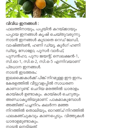
വിവിധ ഇനങ്ങൾ :
ഫലത്തിനായും, പപ്പയിൻ കറയ്ക്കായും
പപ്പായ ഇനങ്ങൾ കൃഷി ചെയ്തുവരുന്നു.
നാടൻ ഇനങ്ങൾ കൂടാതെ റെഡ് ലേഡി,
വാഷിങ്ങ്ടൺ, ഹണി ഡ്യൂ‍, കൂർഗ് ഹണി
ഡ്യൂ, സോളോ, പൂസർ വാർഫ്,
പൂസൻഹാ, പൂസ ജയന്റ്, സെലക്ഷൻ-1,
സി.ഓ-1, സി.ഒ-2, സി.ഒ-5 എന്നിവയാണ്
പ്രധാന ഇനങ്ങൾ.
നാടൻ ഇടത്തരം:
ഇലക്കൈകൾക്ക് പിങ്ക് നിറമുള്ള ഈ ഇനം
കേരളത്തിൽ വീട്ടുവളപ്പിൽ സാധരണ
കാണാറുണ്ട്. ചെറിയ മരത്തിൽ ധാരാളം
കായ്കൾ ഉണ്ടാകും. കായ്കൾ ചെറുതും
അണ്ഡാകൃതിയുമാണ്. പാകമാകുമ്പോൾ
അങ്ങിങ്ങ് പച്ചനിറം കലർന്ന മഞ്ഞ
നിറത്തിൽ തൊലിയും, ഓറഞ്ച് നിറത്തിൽ
ഫലകഞ്ചുകവും കാണപ്പെടും. വിത്തുകൾ
ധാരാളമുണ്ടാകും.
നാടൻ നെടിയത്: