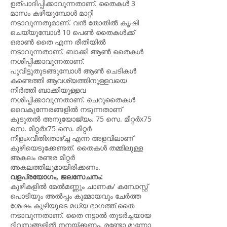
ഉത്പാദിപ്പിക്കാവുന്നതാണ്. തൈകൾ 3
മാസം കഴിയുമ്പോൾ മാറ്റി
നടാവുന്നതുമാണ്. വൻ തോതിൽ കൃഷി
ചെയ്യുമ്പോൾ 10 പെൺ തൈകൾക്ക്
ഒരാൺ തൈ എന്ന രീതിയിൽ
നടാവുന്നതാണ്. ബാക്കി ആൺ തൈകൾ
നശിപ്പിക്കാവുന്നതാണ്.
പൂവിട്ടുതുടങ്ങുമ്പോൾ ആൺ ചെടികൾ
കണ്ടെത്തി ആവശ്യത്തിനുള്ളവയെ
നിർത്തി ബാക്കിയുള്ളവ
നശിപ്പിക്കാവുന്നതാണ്. ചെറുതൈകൾ
വൈകുന്നേരങ്ങളിൽ നടുന്നതാണ്
കൂടുതൽ അനുയോജ്യം. 75 സെ. മീറ്റർx75
സെ. മീറ്റർx75 സെ. മീറ്റർ
നീളംxവീതിxതാഴ്ച്ച എന്ന അളവിലാണ്
കുഴിയെടുക്കേണ്ടത്. തൈകൾ തമ്മിലുള്ള
അകലം രണ്ടര മീറ്റർ
അകലത്തിലുമായിരിക്കണം.
വളപ്രയോഗം, ജലസേചനം:
കുഴികളിൽ മേൽമണ്ണും ചാണക/ കമ്പോസ്റ്റ്
പൊടിയും അൽപ്പം കുമ്മായവും ചേർത്ത
ശേഷം കുഴിയുടെ മധ്യ ഭാഗത്ത് തൈ
നടാവുന്നതാണ്. തൈ നട്ടാൽ തുടർച്ചയായ
ദിവസങ്ങളിൽ നനയ്ക്കണം. രണ്ടോ മൂന്നോ