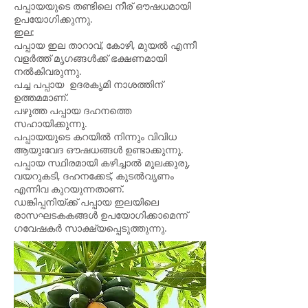
പപ്പായയുടെ തണ്ടിലെ നീര് ഔഷധമായി
ഉപയോഗിക്കുന്നു.
ഇല:
പപ്പായ ഇല താറാവ്, കോഴി, മുയൽ എന്നീ
വളർത്ത് മൃഗങ്ങൾക്ക് ഭക്ഷണമായി
നൽകിവരുന്നു.
പച്ച പപ്പായ ഉദരകൃമി നാ‍ശത്തിന്
ഉത്തമമാണ്.
പഴുത്ത പപ്പായ ദഹനത്തെ
സഹായിക്കുന്നു.
പപ്പായയുടെ കറയിൽ നിന്നും വിവിധ
ആയുഃവേദ ഔഷധങ്ങൾ ഉണ്ടാക്കുന്നു.
പപ്പായ സ്ഥിരമായി കഴിച്ചാൽ മൂലക്കുരു,
വയറുകടി, ദഹനക്കേട്, കുടൽവൃണം
എന്നിവ കുറയുന്നതാണ്.
ഡങ്കിപ്പനിയ്ക്ക് പപ്പായ ഇലയിലെ
രാസഘടകകങ്ങൾ ഉപയോഗിക്കാമെന്ന്
ഗവേഷകർ സാക്ഷ്യപ്പെടുത്തുന്നു.