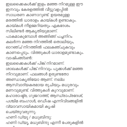
ഇലക്കൈകൾക്ക് ഇളം മഞ്ഞ നിറമുള്ള ഈ
ഇനവും കേരളത്തിൽ വീട്ടുവളപ്പിൽ
സാധരണ കാണാറുണ്ട്. ഉയരമുള്ള
മരത്തിൽ ധാരാളം കായ്കൾ ഉണ്ടാകും.
കായ്കൾ നീളമേറിയതും ഏകദേശം
സിലിണ്ടർ ആകൃതിയുമാണ്.
പാകമാകുമ്പോൾ അങ്ങിങ്ങ് പച്ചനിറം
കലർന്ന മഞ്ഞ നിറത്തിൽ തൊലിയും,
ഓറഞ്ച് നിറത്തിൽ ഫലകഞ്ചുകവും
കാണപ്പെടും. വിത്തുകൾ ധാരാളമുണ്ടാകും.
വാഷിംങ്ങ്ടൺ:
ഇലക്കൈകൾക്ക് പിങ്ക് നിറമാണ്.
ശാഖകൾക്ക് പിങ്ക് നിറവും പൂക്കൾക്ക് മഞ്ഞ
നിറവുമാണ്. ഫലങ്ങൾ ഉരുണ്ടതോ
അണ്ഡാകൃതിയോ ആണ്. നല്ല
ആസ്വാദ്യകരമായ രുചിയും മധുരവും
മണവുമുണ്ട്. വിത്തുകൾ കുറവുമാണ്.
മഹാരാഷ്ട്ര, ഗുജറാത്ത്, ആന്ധ്രാപ്രദേശ്,
പശ്ചിമ ബംഗാൾ, ഒഡീഷ എന്നിവിടങ്ങളിൽ
വ്യാവസായികമായി കൃഷി
ചെയ്തുവരുന്നു.
ഹണി ഡ്യൂ / മധുബിന്ദു:
ഹണി ഡ്യൂ, മധുബിന്ദു എന്നീ പേരുകളിൽ