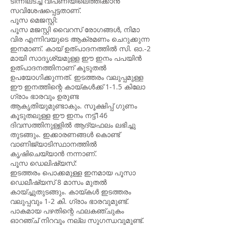
ടിന്നിലടച്ച് വിപണിയിലെത്തിക്കാൻ
സവിശേഷപ്പെട്ടതാണ്.
പൂസ മെജസ്റ്റി:
പൂസ മജസ്റ്റി വൈറസ് രോഗങ്ങൾ, നിമാ
വിര എന്നിവയുടെ ആക്രമണം ചെറുക്കുന്ന
ഇനമാണ്. കായ് ഉത്പാദനത്തിൽ സി. ഓ.-2
മായി സാദൃശ്യമുള്ള ഈ ഇനം പപയിൻ
ഉത്പാദനത്തിനാണ് കൂടുതൽ
ഉപയോഗിക്കുന്നത്. ഇടത്തരം വലുപ്പമുള്ള
ഈ ഇനത്തിന്റെ കായ്കൾക്ക് 1-1.5 കിലോ
ഗ്രാം ഭാരവും ഉരുണ്ട
ആകൃതിയുമുണ്ടാകും. സൂക്ഷിപ്പ് ഗുണം
കൂടുതലുള്ള ഈ ഇനം നട്ട്146
ദിവസത്തിനുള്ളിൽ ആദ്യഫലം ലഭിച്ചു
തുടങ്ങും. ഇക്കാരണങ്ങൾ കൊണ്ട്
വാണിജ്യാടിസ്ഥാനത്തിൽ
കൃഷിചെയ്യാൻ നന്നാണ്.
പൂസ ഡെലിഷ്യസ്:
ഇടത്തരം പൊക്കമുള്ള ഇനമായ പൂസാ
ഡെലീഷ്യസ് 8 മാസം മുതൽ
കായ്ച്ചുതുടങ്ങും. കായ്കൾ ഇടത്തരം
വലുപ്പവും 1-2 കി. ഗ്രാം ഭാരവുമുണ്ട്.
പാകമായ പഴതിന്റെ ഫലകഞ്ചുകം
ഓറഞ്ച് നിറവും നല്ല സുഗന്ധവുമുണ്ട്.