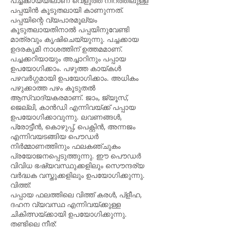
പച്ചക്കായയിലാണ് വെളുത്ത നിറത്തിലുള്ള
പപ്പയിൻ കൂടുതലാ‍യി കാണുന്നത്.
പപ്പയിന്റെ വ്യപാരമൂല്യം
കൂടുതലായതിനാൽ പപ്പയിനുവേണ്ടി
മാത്രവും കൃഷിചെയ്യുന്നു. പച്ചക്കായ
ഉദരകൃമി നാ‍ശത്തിന് ഉത്തമമാണ്.
പച്ചക്കറിയായും അച്ചാറിനും പപ്പായ
ഉപയോഗിക്കാം. പഴുത്ത കായ്കൾ
പഴവർഗ്ഗമായി ഉപയോഗിക്കാം. അധികം
പഴുക്കാത്ത പഴം കൂടുതൽ
ആസ്വാദ്യകരമാണ്. ജാം, ജ്യൂസ്,
ജെല്ലി, കാൻഡി എന്നിവയ്ക്ക് പപ്പായ
ഉപയോഗിക്കാവുന്നു. ലവണങ്ങൾ,
പ്രോട്ടീൻ, കൊഴുപ്പ്, പെക്റ്റിൻ, അന്നജം
എന്നിവയടങ്ങിയ പൌഡർ
നിർമ്മാണത്തിനും ഫലകഞ്ചുകം
പ്രയോജനപ്പെടുത്തുന്നു. ഈ പൌഡർ
വിവിധ ഭഷ്യവസ്ഥുക്കളിലും സൌന്ദര്യ
വർദ്ധക വസ്തുക്കളിലും ഉപയോഗിക്കുന്നു.
വിത്ത്:
പപ്പായ ഫലത്തിലെ വിത്ത് കരൾ, പ്ളീഹ,
ദഹന വ്യവസ്ഥ എന്നിവയ്ക്കുള്ള
ചികിത്സയ്ക്കായി ഉപയോഗിക്കുന്നു.
തണ്ടിലെ നീര്: