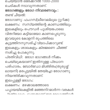
ചെയ്യാൻ ഒരേക്കറിൽ
1000-2000
ചെടികൾ നടാവുന്നതാ‍ണ്.
രോഗങ്ങളും രോഗ നിവാരണവും :
തണ്ട് ചീയൽ:
രോഗാണു: ഫംഗസ്(ലീവെല്ലുല റ്റൂറിക്ക)
ലക്ഷണം: സസ്യത്തിന്റെ കാണ്ഡത്തിലും
ഇലകളിലും പൌഡർ പൂശിയപോലെ
വിതറിയോ കട്ടിയായോ കാണപ്പെടുന്നു.
ഇവയുടെ കോളനി രൂപത്തിലെ
കൂട്ടത്തിനനുസരിച്ച് വ്യാപിക്കാറുണ്ട്.
ഇലകളും ശാഖകളും ക്രമേണെ ചീഞ്ഞ്
നശിച്ചു പോകുന്നു.
പ്രതിവിധി: രോഗ ഭാഗങ്ങൾ നീക്കം
ചെയ്യുകയാണ് ഇതിനുള്ള പ്രധാന
പരിഹാരം. ബോർഡോ മിശ്രിതം(തുരുശ്ശ്
ലായനി) മരപ്പട്ടയിൽ തേയ്ച്ചോ രോഗാണു
നിയന്ത്രിക്കവുന്നതാണ്.
ഇലപ്പുള്ളി രോഗം:
ലക്ഷണം: മഴക്കാലത്തോടെ
പപ്പായയിലകളിൽ മഞ്ഞനിറമാർന്ന വരകൾ
പ്രത്യക്ഷപ്പെടുന്നതാണ് ഈ രോഗത്തിന്റെ
ലക്ഷണം. മഞ്ഞ വരകളുടെ നടുഭാഗം
കുഴിഞ്ഞ് പുള്ളികളായി മാറുകയും ഈ
പുള്ളികൾ കൂടിച്ചേർന്ന് ഇലകൾ ഒടിഞ്ഞ്