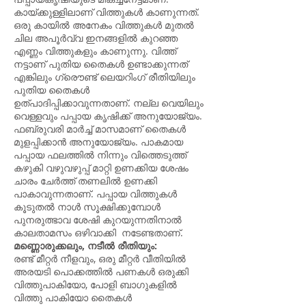
കായ്ക്കുള്ളിലാണ് വിത്തുകൾ കാണുന്നത്.
ഒരു കായിൽ അനേകം വിത്തുകൾ മുതൽ
ചില അപൂർവ്വ ഇനങ്ങളിൽ കുറഞ്ഞ
എണ്ണം വിത്തുകളും കാണുന്നു. വിത്ത്
നട്ടാണ് പുതിയ തൈകൾ ഉണ്ടാക്കുന്നത്
എങ്കിലും ഗ്രൌണ്ട് ലെയറിംഗ് രീതിയിലും
പുതിയ തൈകൾ
ഉത്പാദിപ്പിക്കാവുന്നതാണ്. നല്ല വെയിലും
വെള്ളവും പപ്പായ കൃഷിക്ക് അനുയോജ്യം.
ഫബ്രുവരി മാർച്ച് മാസമാണ് തൈകൾ
മുളപ്പിക്കാൻ അനുയോജ്യം. പാകമായ
പപ്പായ ഫലത്തിൽ നിന്നും വിത്തെടുത്ത്
കഴുകി വഴുവഴുപ്പ് മാറ്റി ഉണക്കിയ ശേഷം
ചാരം ചേർത്ത് തണലിൽ ഉണക്കി
പാകാവുന്നതാണ്. പപ്പായ വിത്തുകൾ
കൂടുതൽ നാൾ സൂക്ഷിക്കുമ്പോൾ
പുനരുത്ഭാവ ശേഷി കുറയുന്നതിനാൽ
കാലതാമസം ഒഴിവാക്കി നടേണ്ടതാണ്.
മണ്ണൊരുക്കലും, നടീൽ രീതിയും:
രണ്ട് മീറ്റർ നീളവും, ഒരു മീറ്റർ വീതിയിൽ
അരയടി പൊക്കത്തിൽ പണകൾ ഒരുക്കി
വിത്തുപാകിയോ, പോളി ബാഗുകളിൽ
വിത്തു പാകിയോ തൈകൾ