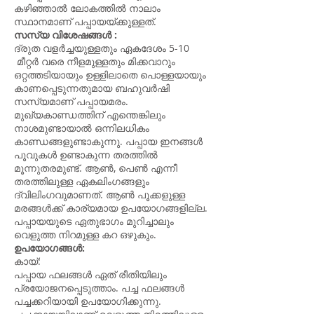
കഴിഞ്ഞാൽ ലോകത്തിൽ നാലാം
സ്ഥാനമാണ് പപ്പായയ്ക്കുള്ളത്.
സസ്യ വിശേഷങ്ങൾ :
ദ്രുത വളർച്ചയുള്ളതും ഏകദേശം 5-10
മീറ്റർ വരെ നീളമുള്ളതും മിക്കവാറും
ഒറ്റത്തടിയായും ഉള്ളിലാതെ പൊള്ളയായും
കാണപ്പെടുന്നതുമായ ബഹുവർഷി
സസ്യമാണ് പപ്പായമരം.
മുഖ്യകാണ്ഡത്തിന് എന്തെങ്കിലും
നാശമുണ്ടായാൽ ഒന്നിലധികം
കാണ്ഡങ്ങളുണ്ടാകുന്നു. പപ്പായ ഇനങ്ങൾ
പൂവുകൾ ഉണ്ടാകുന്ന തരത്തിൽ
മൂന്നുതരമുണ്ട്. ആൺ, പെൺ എന്നീ
തരത്തിലുള്ള ഏകലിംഗങ്ങളും
ദ്വിലിംഗവുമാണത്. ആൺ പൂക്കളുള്ള
മരങ്ങൾക്ക് കാര്യമായ ഉപയോഗങ്ങളില്ല.
പപ്പായയുടെ ഏതുഭാഗം മുറിച്ചാലും
വെളുത്ത നിറമുള്ള കറ ഒഴുകും.
ഉപയോഗങ്ങൾ:
കായ്:
പപ്പായ ഫലങ്ങൾ ഏത് രീതിയിലും
പ്രയോജനപ്പെടുത്താം. പച്ച ഫലങ്ങൾ
പച്ചക്കറിയായി ഉപയോഗിക്കുന്നു.