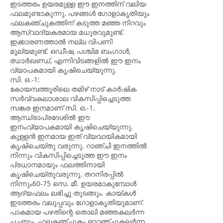
ഇടത്തരം ഉയരമുള്ള ഈ ഇനത്തിന് വലിയ
ഫലമുണ്ടാകുന്നു. പഴങ്ങൾ ഗോളാകൃതിയും
ഫലകഞ്ചുകത്തിന് കടുത്ത മഞ്ഞ നിറവും
ആസ്വാദ്യകരമായ മധുരവുമുണ്ട്.
ഇക്കാരണത്താൽ നല്ല വിപണി
മൂല്യമുണ്ട്. ഒഡീഷ, പശ്ചിമ ബംഗാൾ,
ഝാർഖണ്ഡ്, എന്നിവിടങ്ങളിൽ ഈ ഇനം
വ്യാപകമായി കൃഷിചെയ്യുന്നു.
സി. ഒ.-1:
കോയമ്പത്തൂരിലെ തമിഴ് നാട് കാർഷിക
സർവ്വകലാശാ‍ല വികസിപ്പിച്ചെടുത്ത
സങ്കര ഇനമാണ് സി. ഒ.-1.
ആന്ധ്രാപ്രദേശിൽ ഈ
ഇനംവ്യാപകമായി കൃഷിചെയ്യുന്നു.
കുള്ളൻ ഇനമായ ഇത് വ്യവായികമായി
കൃഷിചെയ്തു വരുന്നു. റാഞ്ചി ഇനത്തിൽ
നിന്നും വികസിപ്പിച്ചെടുത്ത ഈ ഇനം
പ്രധാനമായും ഫലത്തിനായി
കൃഷിചെയ്തുവരുന്നു. തറനിരപ്പിൽ
നിന്നും60-75 സെ. മീ. ഉയരമാകുമ്പോൾ
ആദ്യഫലം ലഭിച്ചു തുടങ്ങും. കായ്കൾ
ഇടത്തരം വലുപ്പവും ഗോളാകൃതിയുമാണ്.
പാകമായ പഴതിന്റെ തൊലി മഞ്ഞകലർന്ന
പച്ചയും, ഫലകഞ്ചുകം ഓറഞ്ചുകലർന്ന