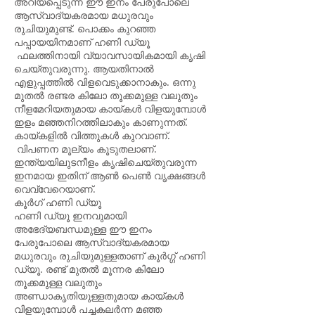
അറിയപ്പെടുന്ന ഈ ഇനം പേരുപോലെ
ആസ്വാദ്യകരമായ മധുരവും
രുചിയുമുണ്ട്. പൊക്കം കുറഞ്ഞ
പപ്പായയിനമാണ് ഹണി ഡ്യൂ
ഫലത്തിനായി വ്യാവസായികമായി കൃഷി
ചെയ്തുവരുന്നു. ആയതിനാൽ
എളുപ്പത്തിൽ വിളവെടുക്കാ‍നാ‍കും. ഒന്നു
മുതൽ രണ്ടര കിലോ തൂക്കമുള്ള വലുതും
നീളമേറിയതുമായ കായ്കൾ വിളയുമ്പോൾ
ഇളം മഞ്ഞനിറത്തിലാകും കാണുന്നത്.
കായ്കളിൽ വിത്തുകൾ കുറവാണ്.
വിപണന മൂല്യം കൂടുതലാണ്.
ഇന്ത്യയിലുടനീളം കൃഷിചെയ്തുവരുന്ന
ഇനമായ ഇതിന് ആൺ പെൺ വൃക്ഷങ്ങൾ
വെവ്വേറെയാണ്.
കൂർഗ് ഹണി ഡ്യൂ
ഹണി ഡ്യൂ ഇനവുമായി
അഭേദ്യബന്ധമുള്ള ഈ ഇനം
പേരുപോലെ ആസ്വാദ്യകരമായ
മധുരവും രുചിയുമുള്ളതാണ് കൂർഗ്ഗ് ഹണി
ഡ്യൂ. രണ്ട് മുതൽ മൂന്നര കിലോ
തൂക്കമുള്ള വലുതും
അണ്ഡാകൃതിയുള്ളതുമായ കായ്കൾ
വിളയുമ്പോൾ പച്ചകലർന്ന മഞ്ഞ