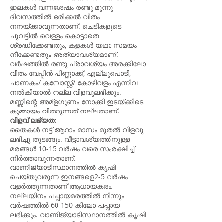
ഇലകൾ വന്നശേഷം രണ്ടു മൂന്നു
ദിവസത്തിൽ ഒരിക്കൽ വീതം
നനയ്ക്കാവുന്നതാണ്. ചെടികളുടെ
ചുവട്ടിൽ വെള്ളം കൊട്ടാതെ
ശ്രദ്ധിക്കേണ്ടതും, കളകൾ യഥാ സമയം
നീക്കേണ്ടതും അത്യാവശ്യമാണ്.
വർഷത്തിൽ രണ്ടു പ്രാവശ്യം അരക്കിലോ
വീതം വേപ്പിൻ പിണ്ണാക്ക്, എല്ലുപൊടി,
ചാണകം/ കമ്പോസ്റ്റ്/ കോഴിവളം എന്നിവ
നൽകിയാൽ നല്ല വിളവുലഭിക്കും.
മണ്ണിന്റെ അമ്ളഗുണം നോക്കി ഇടയ്ക്കിടെ
കുമ്മായം വിതറുന്നത് നല്ലതാണ്.
വിളവ് ലഭ്യത:
തൈകൾ നട്ട് ആറാം മാസം മുതൽ വിളവു
ലഭിച്ചു തുടങ്ങും. വീട്ടാവശ്യത്തിനുള്ള
മരങ്ങൾ 10-15 വർഷം വരെ സംരക്ഷിച്ച്
നിർത്താവുന്നതാണ്.
വാണിജ്യാടിസ്ഥാനത്തിൽ കൃഷി
ചെയ്തുവരുന്ന ഇനങ്ങളെ2-5 വർഷം
വളർത്തുന്നതാണ് ആധായകരം.
നല്ലയിനം പപ്പായമരത്തിൽ നിന്നും
വർഷത്തിൽ 60-150 കിലോ പപ്പായ
ലഭിക്കും. വാണിജ്യാടിസ്ഥാനത്തിൽ കൃഷി