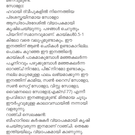
സോളോ:
ഹവായി ദ്വീപുകളിൽ നിന്നെത്തിയ
പ്രശസ്തയിനമായ സോളോ
ആന്ധ്രാപ്രദേശിൽ വ്യാപകമായി
കൃഷിചെയ്യുന്നു. പഴങ്ങൾ ചെറുതും
പിയറിന് സമാനവുമാണ്. കായ്കൾ0.5-1
കിലോ വരെ വലുപ്പമുണ്ടാകും. ഈ
ഇനത്തിന് ആൺ ചെടികൾ ഉണ്ടാകാറില്ല.
പൊക്കം കുറഞ്ഞ ഈ ഇനത്തിന്റെ
കായ്കൾ പാകമാകുമ്പോൾ മഞ്ഞകലർന്ന
പച്ചനിറവും പഴുക്കുമ്പോൾ മഞ്ഞകലർന്ന
ഓറഞ്ച് നിറമോ, പിങ്ക് നിറമോ ഉണ്ടാകും.
നല്ല മധുരമുള്ള ഫലം ലഭ്യമാക്കുന്ന ഈ
ഇനത്തിന് കാമിയ, സൺ റൈസ് സോളോ,
സൺ സെറ്റ് സോളോ, വിസ്റ്റ സോളോ,
വൈമനലൊ സോളോ(എക്സ്-77) എന്നീ
ഉപവിഭാഗ ഇനങ്ങളുമുണ്ട്. മിതമായ ചൂടും
ഈർപ്പവുമുള്ള കാലാവസ്ഥയിൽ നന്നായി
വളരുന്നു.
റാഞ്ചി സെലക്ഷൻ:
ബീഹാറിലെ കർഷകർ വ്യാപകമായി കൃഷി
ചെയ്തുവരുന്ന ഇനമാണ് റാഞ്ചി. തെക്കേ
ഇന്ത്യയിലും വ്യാപകമായി കാണുന്നു.