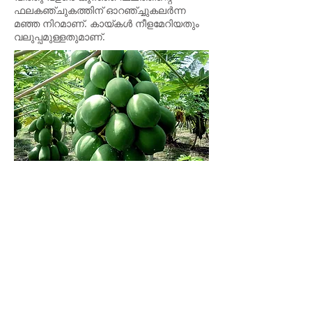
ഫലകഞ്ചുകത്തിന് ഓറഞ്ച്ചുകലർന്ന
മഞ്ഞ നിറമാണ്. കായ്കൾ നീളമേറിയതും
വലുപ്പമുള്ളതുമാണ്.