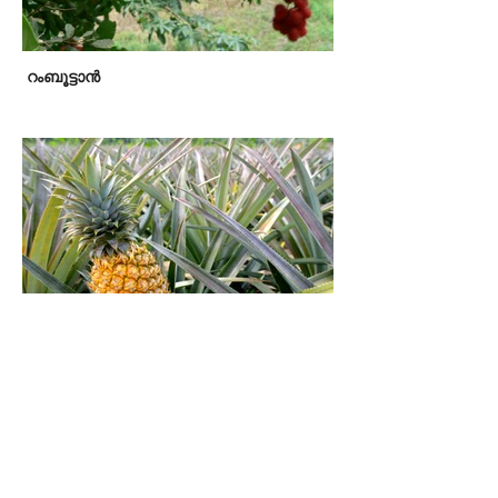
റംബൂട്ടാന്‍
കൈതച്ചക്ക