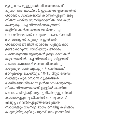
മൃദുവായ മുള്ളുകൾ നിറഞ്ഞതാണ്
പുലാസൻ കായ്കൾ. ഇടത്തരം ഉയരത്തിൽ
ശാഖോപശാഖകളായി കാണപ്പെടുന്ന ഒരു
നിത്യ ഹരിത സസ്യമാണിത്. ഇലകൾ
ചെറുതും പച്ച നിറമാർന്നതുമാണ്.
തളിരിലകൾക്ക് മഞ്ഞ മലർന്ന പച്ച
നിറത്തിലുമാണ്. ജനുവരി -ഫെബ്രുവരി
മാസങ്ങളിൽ പൂക്കുന്ന ഇതിന്റെ
ശാഖാഗ്രങ്ങളിൽ ധാരാളം പൂങ്കുലകൾ
ഉണ്ടാകാറുണ്ട്. നേരിയതും അഗ്രം
പരന്നതുമായ മുള്ളുകൾ ഉള്ള കായ്കൾ
തുടക്കത്തിൽ പച്ച നിറത്തിലും വിളഞ്ഞ്
പാകമാകുമ്പോൾ മഞ്ഞ നിറത്തിലും
പഴുക്കുമ്പോൾ ചുവപ്പു നിറത്തിലേക്ക്
മാറുകയും ചെയ്യും. 10-15 മീറ്റര്‍ ഉയരം
വയ്‌ക്കും പുലാസാൻ വൃക്ഷങ്ങൾ.
ഭക്ഷ്യയോഗ്യമായ ഉൾക്കാമ്പ് മധുരവും
നീരും നിറഞ്ഞതാണ്. ഉള്ളിൽ ചെറിയ
ബദാം പരിപ്പിന്റെ ആകൃതിയിലുള്ള വിത്ത്
കാണപ്പെട്ടുന്നു വിത്തിൽ നിന്നു കാമ്പ്
എളുപ്പം വെർപ്പെടുത്തിയെടുക്കൻ
സാധിക്കും മാംസള ഭാഗം നേരിട്ടു കഴിക്കാം
ഐസ്ക്രീമുകളിലും ജൂസ്, ജാം ഇവയിൽ