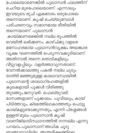
പോലെയാണെങ്കിൽ പുലാസൻ ഫലത്തിന്
ചെറിയ മുഴപോലെയാണ്. എന്നാലും
ഇവയുടെ രുചി ഏകദേശം ഒരുപോലെ
തന്നെയാണ്. കൃഷി ചെയ്യുമ്പോൾ
പരിചരണവും സമാനമായ രീതിയിൽ
തന്നെയാണ് പുലാസൻ
കായ്ക്കണമെങ്കിൽ നല്ല രൂപത്തിൽ
വെയിൽ ലഭിക്കണം. കാഴ്ച്ക്കു വളരെ
മനോഹരമായ പുലാസൻവൃക്ഷം അലങ്കാര
വൃക്ഷ ഘണത്തിൽ പെടുന്നവക്കൂടിയാണ്.
അതിനാൽ തന്നെ തൊടികളിലും
വീട്ടുവളപ്പിലും വളർത്താവുന്നതാണ്.
വേനൽക്കാലത്തു പകൽ നല്ല ചൂടും
രാത്രി മഞ്ഞുമുള്ള കാലാവസ്ഥയിൽ
പുലാസന്റെ ശാഖാഗ്രഹങ്ങളിൽ
കുലകളായി പൂക്കൾ വിരിഞ്ഞു
തുടങ്ങും.ജനുവരി- ഫെബ്രുവരി
മാസങ്ങളാണ് പൂക്കാലം. പൂവിടലും, കായ്
പിടിത്തവും, ക്രമത്തിലാകാത്തതും പൊട്ടു
കായ്കളുണ്ടാക്കുന്നതും, എന്നി പ്രശ്നങ്ങൾ
ഉള്ളത് മൂലം പുലാസാൻ കൃഷി
വാണിജ്യാടിസ്ഥാനത്തിൽ നന്നല്ല എന്നു
പറയാം.പുലാസാന് അധിക ചൂടു
താങ്ങാനാവില്ല. അന്തരീക്ഷത്തിലെ