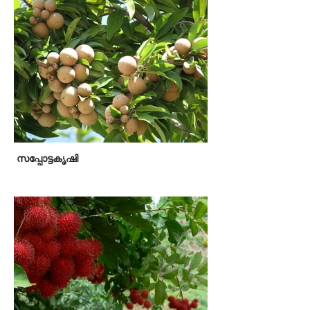
സപ്പോട്ടകൃഷി