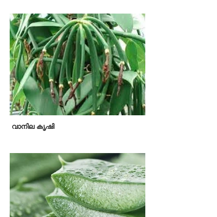
വാനില കൃഷി