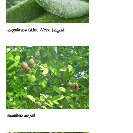
കറ്റാര്‍വാഴ (Aloe -Vera )കൃഷി
ജാതിക്ക കൃഷി