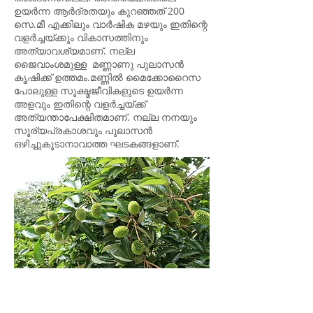
ഉയർന്ന ആർദ്രതയും കുറഞ്ഞത് 200
സെ.മീ എക്കിലും വാർഷിക മഴയും ഇതിന്റെ
വളർച്ചയ്ക്കും വികാസത്തിനും
അത്യാവശ്യമാണ്. നല്ല
ജൈവാംശമുള്ള മണ്ണാണു പുലാസൻ
കൃഷിക്ക് ഉത്തമം.മണ്ണിൽ മൈക്കോറൈസ
പോലുള്ള സൂക്ഷ്മജീവികളുടെ ഉയർന്ന
അളവും ഇതിന്റെ വളർച്ചയ്ക്ക്
അത്യന്താപേക്ഷിതമാണ്. നല്ല നനയും
സൂര്യപ്രകാശവും പുലാസൻ
ഒഴിച്ചുകൂടാനാവാത്ത ഘടകങ്ങളാണ്.