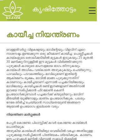
കൃഷിത്തോട്ടം
കായീച്ച നിയന്ത്രണം
വെള്ളരിവർഗ്ഗ വിളകളേയും മാവിന്റേയും വിളവിന്‌ ഏറെ
നാശനഷ്ടം ഉണ്ടാക്കുന്ന ഒരു കീടമാണ്‌ കായീച്ച. പെണ്ണീച്ചകൾ
കായ്കളുടെ തൊലിക്കടിയിൽ മുട്ടകൾ ഇടുകയും 25 മുതൽ
30 മണിക്കൂറിനുള്ളിൽ ഈ മുട്ടകൾ വിരിഞ്ഞിറങ്ങുന്ന
പുഴുക്കൾ കായുടെ മാംസളമായ ഭാഗം തിന്നുകയും
കായ്കൾ അധികം വയ്കാതെ അഴുകുകയും ചെയ്യുന്നു.
പാവലിലും പടവലത്തിലും മാവിലുമാണ്‌ ഇതിന്റെ
ആക്രമണം രൂക്ഷം. മാവിൽ മാങ്ങ പുഴുക്കുന്നതിന്‌
കാരണവും കായീച്ചയാണ്‌ എന്നാൽ പച്ചക്കറിയിലേയും
മാവിലേയും കായിച്ചകൾ രണ്ട് ഇനങ്ങളാണ്‌ അതിനാൽ
ഇവയേ നശിപ്പിക്കാൻ ഫിറമോൺ കെണി
ഉപയോഗിക്കുമ്പോൾ പച്ചക്കറിക്ക് ക്യൂലിയറും മാവിന്‌
മീതയിൽ യൂജിനോളും മാത്രം ഉപയോഗിക്കുക. പലരും
നേരേ തിരിച്ച് ചെയ്യാൻ സാധ്യതയുണ്ട് അങ്ങനെ
ആയാൽ ഉപയോഗം ഇല്ലതെ വരും
നിയന്ത്രണ മാർഗ്ഗങ്ങൾ
പേപ്പർ കൊണ്ടോ പ്ലാസ്റ്റിക്ക് കവർ കൊണ്ടോ കായ്ക്കൾ
പൊതിയുക
അഴുകിയ കായ്കൾ തീയിട്ടോ വെയിലിൽ വച്ചോ അതിലുള്ള
പുഴുക്കളെ നശിപ്പിക്കാൻ പ്രത്യേകം ശ്രദ്ധിക്കുക. കാരണം
ഈ പുഴുക്കൾ മണ്ണിൽ വീണാൽ സമാധി ദിശയിൽ