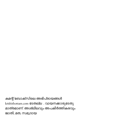
കമന്റ് ബോക്‌സിലെ അഭിപ്രായങ്ങള്‍
krishithottam.com ടേതല്ല . വായനക്കാരുടേതു
മാത്രമാണ്. അശ്ലീലവും അപകീര്‍ത്തികരവും
ജാതി, മത, സമുദായ