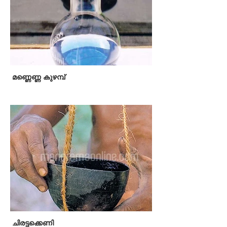
മണ്ണെണ്ണ കുഴമ്പ്
ചിരട്ടക്കെണി