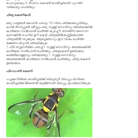
പോവുകയും 5 ദിവസം കൊണ്ട് കായീച്ചയായ് പുറത്ത്
വരികയും ചെയ്യും.
ചിരട്ട കെണികൾ
ഒരു പാളയൻ കോടൻ പഴവും 10 ഗ്രാം ശർക്കരപ്പൊടിയും
കാൽ ടീസ്പ്പൂൺ യീസ്റ്റും ഒരു നുള്ള് സെവിനും അല്ലെങ്കിൽ
കാർബോ സൽഫാൻ ചേർത്ത് കുഴച്ച് 6 തടത്തിന്‌ ഒന്നെന്ന
കണക്കിൽ ചെറിയ ഉറി കെട്ടി ചിരട്ടയിൽ(കണ്ണില്ലാത്ത
ചിരട്ടയിൽ) തൂക്കുക. ആഴ്ച്ചതോറും ഈ വിഷം ചേർത്ത
ഭക്ഷണം മാറ്റാൻ ശ്രദ്ധിക്കുക
1 പിടി തുളസിയില ചതച്ച് 1 നുള്ള് സെവിനും അല്ലെങ്കിൽ
കാർബോ സൽഫാൻ ചേർത്തും ചിരട്ടകെണി ഉണ്ടാക്കാം
കഞ്ഞിവെള്ളവും ശർക്കരയും 1 നുള്ള് സെവിനും
അല്ലെങ്കിൽ കാർബോ സൽഫാൻ ചേർത്തും ചിരട്ട കെണി
ഉണ്ടാക്കാം
ഫിറ
മോ
ൺ കെണി
പച്ചക്കറിയിലെ കായീച്ചയ്ക്ക് ക്യൂലൂർ ട്രാപ്പും മാവിലെ
കായീച്ചയ്ക്ക് മീതൈൽ യൂജിനോൾ ട്രാപ്പും ഉപയോഗിക്കുക