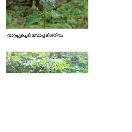
നാറ്റപ്പൂച്ചെടി സോപ്പ് മിശ്രിതം
മീന്‍കെണി