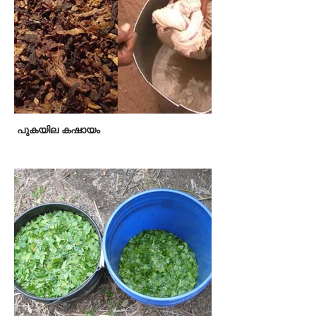
പുകയില കഷായം